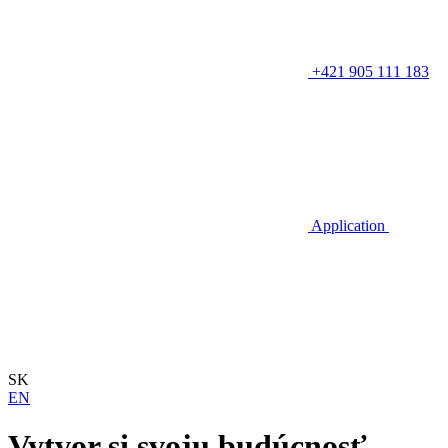
+421 905 111 183
Application
SK
EN
Vytvor si svoju budúcnosť