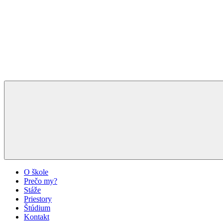
O škole
Prečo my?
Stáže
Priestory
Štúdium
Kontakt